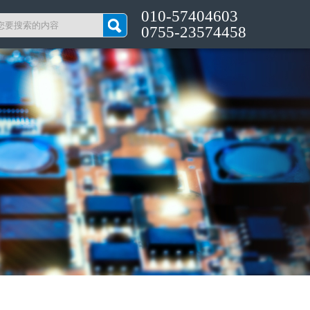
010-57404603
0755-23574458