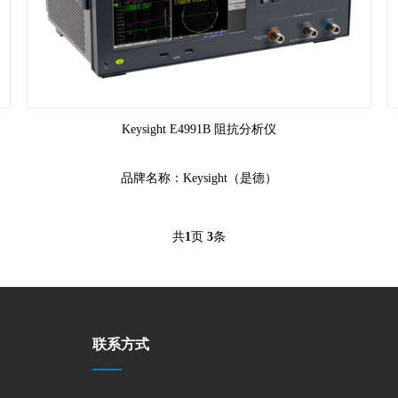
Keysight E4991B 阻抗分析仪
具有 1 MHz 至 3 GHz 的频率范围；宽阻抗范围内 0.65% 的基本
精度
品牌名称：Keysight（是德）
共
1
页
3
条
联系方式