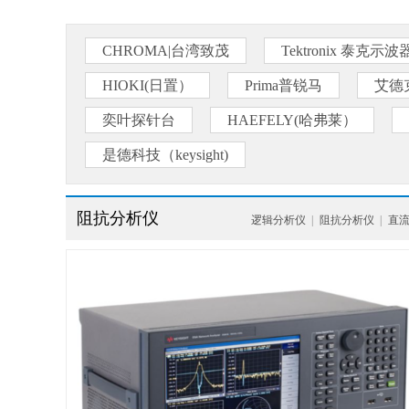
CHROMA|台湾致茂
Tektronix 泰克示波
HIOKI(日置）
Prima普锐马
艾德
奕叶探针台
HAEFELY(哈弗莱）
是德科技（keysight)
阻抗分析仪
逻辑分析仪
|
阻抗分析仪
|
直