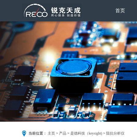
首页
搜索
当前位置：
主页
>
产品
>
是德科技（keysight)
>
阻抗分析仪