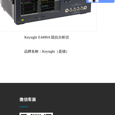
Keysight E4490A 阻抗分析仪
频率范围为 20 Hz 至 120 MHz；宽阻抗范围内有 0.045%
品牌名称：Keysight（是德）
微信客服